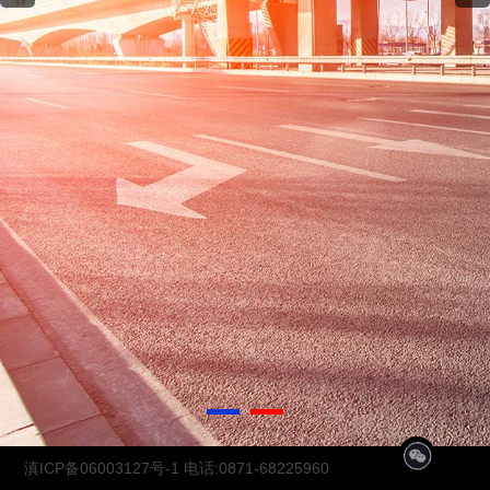
1
2
滇ICP备06003127号-1
电话:0871-68225960