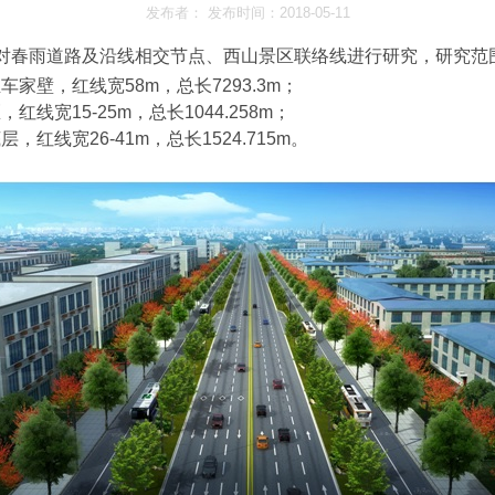
发布者： 发布时间：2018-05-11
对春雨道路及沿线相交节点、西山景区联络线进行研究，研究范
至车家壁，红线宽
58m
，总长
7293.3m
；
区，红线宽
15-25m
，总长
1044.258m
；
底层，红线宽
26-41m
，总长
1524.715m
。