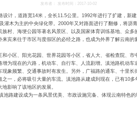
发布者： 发布时间：2017-10-02
路设计，道路宽14米，全长11.5公里。1992年进行了扩建，
坪及灌木为主的中央绿化带。2000年又对路面进行了翻修，将
族村、海埂公园等著名风景区、以及国家体育训练基地、众多
外来宾来往于市区与度假区的必经之路，也成为外界了解云南的
和小区、阳光花园、世界花园等小区，省人大、省检查院、市
路增为现在的六路，机动车、自行车、人流剧增。滇池路机动车
车现象频繁、交通事故时有发生。另外，广福路的通车、十里长
纽之一，必将吸引大量的车流。滇池路从建成到现在，已有10多
大地影响了该地区的发展。
滇池路建设成为一条风景优美、市政设施完备、体现云南特色的