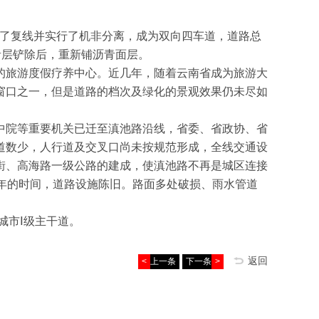
新建了复线并实行了机非分离，成为双向四车道，道路总
沥青层铲除后，重新铺沥青面层。
的旅游度假疗养中心。近几年，随着云南省成为旅游大
窗口之一，但是道路的档次及绿化的景观效果仍未尽如
中院等重要机关已迁至滇池路沿线，省委、省政协、省
道数少，人行道及交叉口尚未按规范形成，全线交通设
街、高海路一级公路的建成，使滇池路不再是城区连接
年的时间，道路设施陈旧。路面多处破损、雨水管道
城市Ⅰ级主干道。
返回
<
上一条
下一条
>