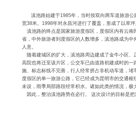
滇池路始建于1985年，当时按双向两车道旅游公
宽38米。1998年对永昌河进行了覆盖，形成了以草
滇池路的终点是国家旅游度假区，度假区内有云南民
省，中外旅游者到度假区的人数增多，滇池路成为中
人意。
随着建城区的扩大，滇池路周边建成了金牛小区、正
高院也将迁至该片区，公交车已由道路初建成时的一
施、标志标线不完善，行人经常挤占非机动车道，堵
度假区的单一旅游公路，它已经成为昆明市的交通枢
未设，雨季局部路段经常积水。诸如此类的情况，极
因此，整治滇池路势在必行。 这次设计的目标是把